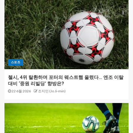
스포츠
첼시, 4위 탈환하며 포터의 웨스트햄 울렸다… 엔조 이탈
대비 ‘중원 리빌딩’ 향방은?
22 6월 2026
조지민 (Jo Ji-min)