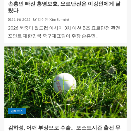
손흥민 빠진 홍명보호, 요르단전은 이강인에게 달
렸다
21 1월 2025
김수민 (Kim Su-min)
2026 북중미 월드컵 아시아 3차 예선 B조 요르단전 관전
포인트 대한민국 축구대표팀이 주장 손흥민...
전체뉴스
김하성, 어깨 부상으로 수술… 포스트시즌 출전 무