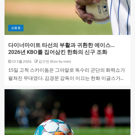
스포츠
다이너마이트 타선의 부활과 귀환한 에이스…
2026년 KBO를 집어삼킨 한화의 신구 조화
15 5월 2026
김수민 (Kim Su-min)
15일 고척 스카이돔은 그야말로 독수리 군단의 화력쇼가
펼쳐진 무대였다. 김경문 감독이 이끄는 한화 이글스가...