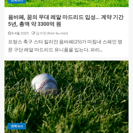
전체뉴스
음바페, 꿈의 무대 레알 마드리드 입성… 계약 기간
5년, 총액 약 3300억 원
8 4월 2025
김수민 (Kim Su-min)
프랑스 축구 스타 킬리안 음바페(25)가 마침내 스페인 명
문 구단 레알 마드리드 유니폼을 입는다. 파리...
전체뉴스