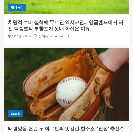
전체뉴스
치명적 수비 실책에 무너진 멕시코전… 잉글랜드에서 터
진 백승호의 부활포가 못내 아쉬운 이유
19 6월 2026
김하린 (Kim Ha-rin)
스포츠
태평양을 건넌 두 야구인의 엇갈린 현주소: ‘전설’ 추신수