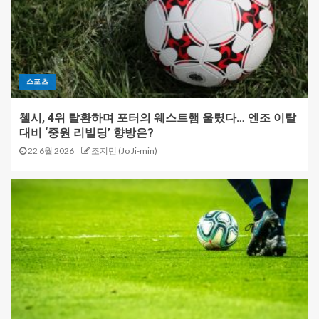
스포츠
첼시, 4위 탈환하며 포터의 웨스트햄 울렸다… 엔조 이탈
대비 ‘중원 리빌딩’ 향방은?
22 6월 2026
조지민 (Jo Ji-min)