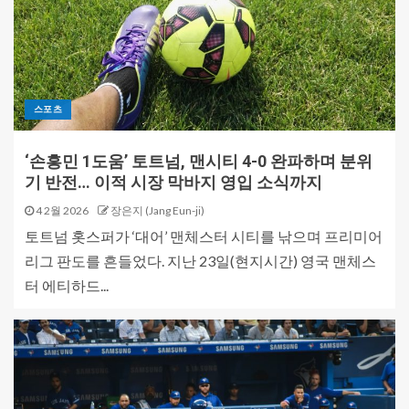
스포츠
‘손흥민 1도움’ 토트넘, 맨시티 4-0 완파하며 분위
기 반전… 이적 시장 막바지 영입 소식까지
4 2월 2026
장은지 (Jang Eun-ji)
토트넘 홋스퍼가 ‘대어’ 맨체스터 시티를 낚으며 프리미어
리그 판도를 흔들었다. 지난 23일(현지시간) 영국 맨체스
터 에티하드...