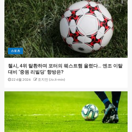
스포츠
첼시, 4위 탈환하며 포터의 웨스트햄 울렸다… 엔조 이탈
대비 ‘중원 리빌딩’ 향방은?
22 6월 2026
조지민 (Jo Ji-min)