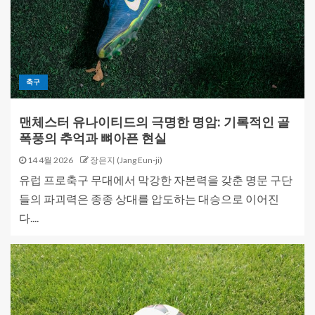
축구
맨체스터 유나이티드의 극명한 명암: 기록적인 골
폭풍의 추억과 뼈아픈 현실
14 4월 2026
장은지 (Jang Eun-ji)
유럽 프로축구 무대에서 막강한 자본력을 갖춘 명문 구단
들의 파괴력은 종종 상대를 압도하는 대승으로 이어진
다....