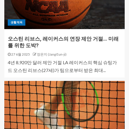
생활체육
오스틴 리브스, 레이커스의 연장 제안 거절… 미래
를 위한 도박?
27 6월 2025
장은지 (Jang Eun-ji)
4년 8,920만 달러 제안 거절 LA 레이커스의 핵심 슈팅가
드 오스틴 리브스(27세)가 팀으로부터 받은 최대...