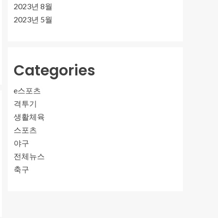
2023년 8월
2023년 5월
Categories
e스포츠
격투기
생활체육
스포츠
야구
전체뉴스
축구