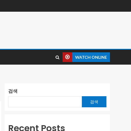
WATCH ONLINE
검색
검색
Recent Posts