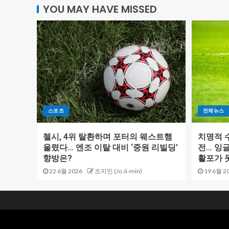
YOU MAY HAVE MISSED
스포츠
전체뉴스
첼시, 4위 탈환하며 포터의 웨스트햄
치명적 
울렸다… 엔조 이탈 대비 ‘중원 리빌딩’
전… 잉
향방은?
활포가 
22 6월 2026
조지민 (Jo Ji-min)
19 6월 2