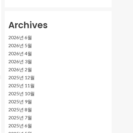
Archives
2026년 6월
2026년 5월
2026년 4월
2026년 3월
2026년 2월
2025년 12월
2025년 11월
2025년 10월
2025년 9월
2025년 8월
2025년 7월
2025년 6월