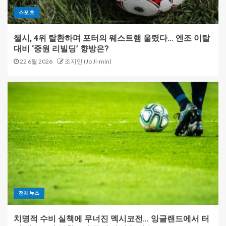
스포츠
첼시, 4위 탈환하며 포터의 웨스트햄 울렸다… 엔조 이탈
대비 ‘중원 리빌딩’ 향방은?
22 6월 2026
조지민 (Jo Ji-min)
전체뉴스
치명적 수비 실책에 무너진 멕시코전… 잉글랜드에서 터