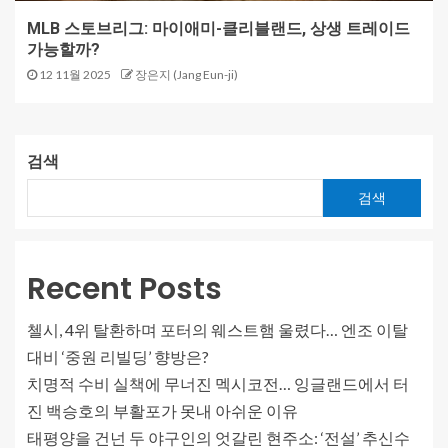
MLB 스토브리그: 마이애미-클리블랜드, 상생 트레이드
가능할까?
12 11월 2025
장은지 (Jang Eun-ji)
검색
검색
Recent Posts
첼시, 4위 탈환하며 포터의 웨스트햄 울렸다… 엔조 이탈
대비 ‘중원 리빌딩’ 향방은?
치명적 수비 실책에 무너진 멕시코전… 잉글랜드에서 터
진 백승호의 부활포가 못내 아쉬운 이유
태평양을 건넌 두 야구인의 엇갈린 현주소: ‘전설’ 추신수