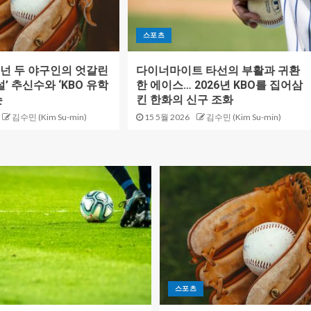
스포츠
넌 두 야구인의 엇갈린
다이너마이트 타선의 부활과 귀환
설’ 추신수와 ‘KBO 유학
한 에이스… 2026년 KBO를 집어삼
슨
킨 한화의 신구 조화
김수민 (Kim Su-min)
15 5월 2026
김수민 (Kim Su-min)
스포츠