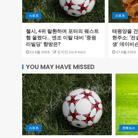
스포츠
스포츠
첼시, 4위 탈환하며 포터의 웨스트
태평양을 건
햄 울렸다… 엔조 이탈 대비 ‘중원
현주소: ‘전
리빌딩’ 향방은?
생’ 데이비
22 6월 2026
조지민 (Jo Ji-min)
17 6월 2026
YOU MAY HAVE MISSED
스포츠
전체뉴스