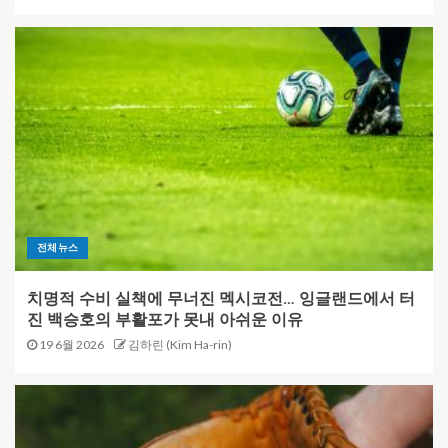
전체뉴스
치명적 수비 실책에 무너진 멕시코전… 잉글랜드에서 터
진 백승호의 부활포가 못내 아쉬운 이유
19 6월 2026
김하린 (Kim Ha-rin)