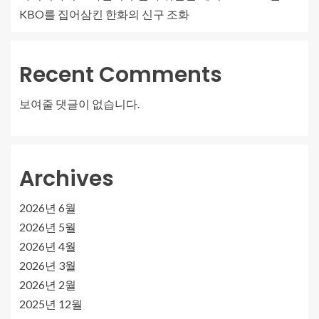
KBO를 집어삼킨 한화의 신구 조화
Recent Comments
보여줄 댓글이 없습니다.
Archives
2026년 6월
2026년 5월
2026년 4월
2026년 3월
2026년 2월
2025년 12월