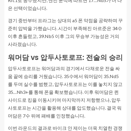
Rfc1로 응수했지만, 엔진 분석에 따르면 17…Nd5가 더 나
은 선택이었습니다.
경기 중반부터 프라그는 상대의 a5 폰 약점을 공략하며 꾸
준히 압박을 가했습니다. 시간이 부족해진 아르준은 34수
이후 흔들렸고, 39.Nb5 이후 그의 무승부 가능성은 거의
사라졌습니다.
워머담 vs 압두사토로프: 전술의 승리
압두사토로프는 워머담과의 경기에서 다채로운 전술 싸
움 끝에 승리를 거뒀습니다. 35수에서 워머담이 35.Nd5
를 두며 실수를 범했고, 압두사토로프는 이를 놓치지 않고
35…Nh3+를 통해 폰을 확보했습니다. 이후 워머담은 퀸
사이드로 킹을 이동시키며 마지막까지 저항했으나, 압두
사토로프는 시간을 활용해 상대를 압도했습니다. 결국 워
머담은 7수 뒤에 패배를 인정했습니다.
이번 라운드의 결과로 바이크 안 제이는 더욱 치열한 경쟁