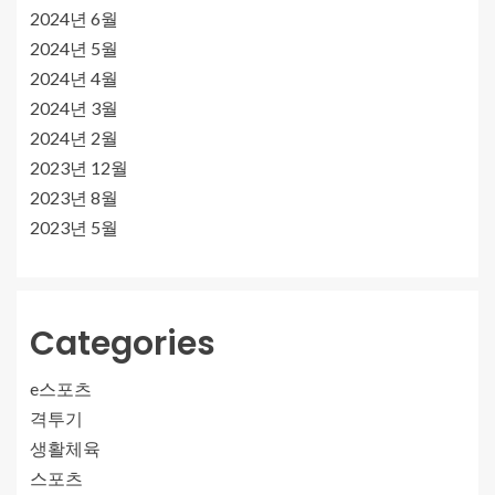
2024년 6월
2024년 5월
2024년 4월
2024년 3월
2024년 2월
2023년 12월
2023년 8월
2023년 5월
Categories
e스포츠
격투기
생활체육
스포츠